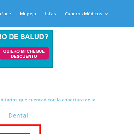
uface
Mugeju
Isfas
Cuadros Médicos
itarios que cuentan con la cobertura de la
.
Dental