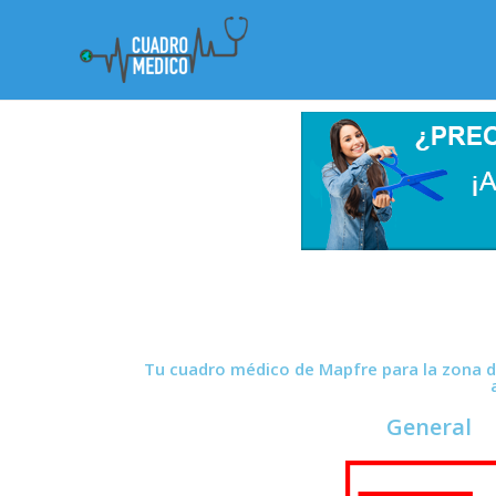
Tu cuadro médico de Mapfre para la zona d
General