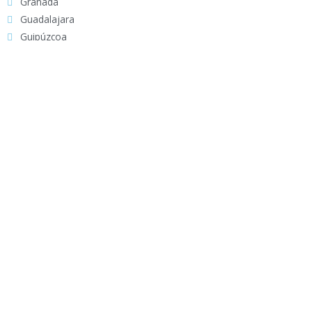
Granada
Guadalajara
Guipúzcoa
Huelva
Huesca
Jaén
La Rioja
Las Palmas
León
Lleida
Lugo
Madrid
Málaga
Melilla
Murcia
Navarra
Ourense
Palencia