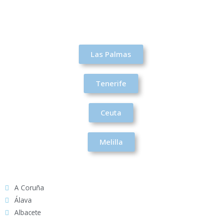
Las Palmas
Tenerife
Ceuta
Melilla
A Coruña
Álava
Albacete